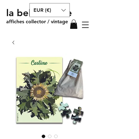
EUR (€)
la belle affiche
affiches collector / vintage