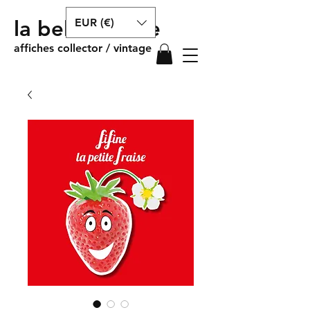
EUR (€)
la belle affiche
affiches collector / vintage